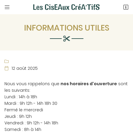


76 Rue Nationale
41700 COUR-CHEVERNY
INFORMATIONS UTILES
09 82 26 07 83

12 août 2025

Nous vous rappelons que
nos horaires d'ouverture
sont
les suivants:
Adresse email de réception

Lundi : 14h à 18h
Mardi : 9h 12h - 14h 18h 30
En cochant cette case, vous consentez à recevoir nos propositions
commerciales à l'adresse email indiqué ci-dessus. Vous pouvez vous
Fermé le mercredi
désinscrire à tout moment en utilisant
le formulaire de désinscription
.
Jeudi : 9h 12h
Vendredi : 9h 12h - 14h 18h
INSCRIPTION
Samedi : 8h à 14h