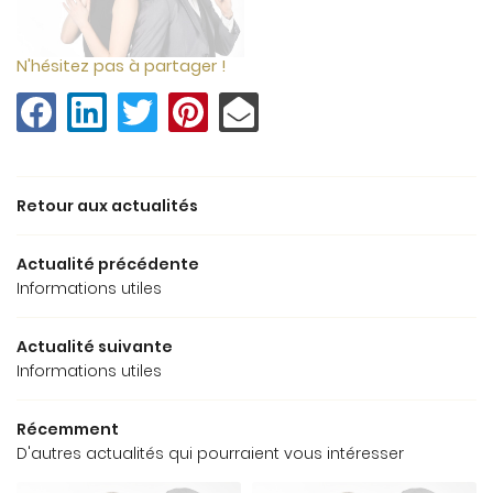
Une questio
N'hésitez pas à partager !
Accueil
Nos services
09 82 26 07 
Tarifs
Retour aux actualités
Galerie
Actualité précédente
Actualités
Informations utiles
Restez info
Avis
Actualité suivante
Contact
Informations utiles
INSCRIPTION NEWS
Récemment
D'autres actualités qui pourraient vous intéresser
Rejoignez-nou
PRENDRE RDV