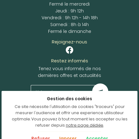
Fermé le mercredi
Jeudi : 9h 12h
Vendredi : 9h 12h - 14h 18h
Samedi : 8h à 14h
Fermé le dimanche
Rejoignez-nous
Restez informés
Tenez vous informés de nos
dernières offres et actualités
Gestion des cookies
Ce site nécessite l'utilisation de cookies "traceurs" pour
Mentions Légales
mesurer l'audience et offrir une experience utilisateur
Conditions générales d'utilisation
optimale. Vous pouvez à tout moment les accepter ou les
Politique de confidentialité
refuser depuis
notre page dédiée
.
Gestion des cookies
Refuser
Ignorer
Accepter