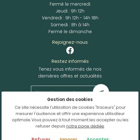
Fermé le mercredi
Jeudi : 9h 12h
Vendredi : 9h 12h - 14h 18h
Samedi : 8h à 14h
Fermé le dimanche
Rejoignez-nous
Restez informés
Tenez vous informés de nos
dernières offres et actualités
Gestion des cookies
Ce site nécessite l'utilisation de cookies "traceurs" pour
Mentions Légales
mesurer l'audience et offrir une experience utilisateur
Conditions générales d'utilisation
optimale. Vous pouvez à tout moment les accepter ou les
Politique de confidentialité
refuser depuis
notre page dédiée
.
Gestion des cookies
Refuser
Ignorer
Accepter