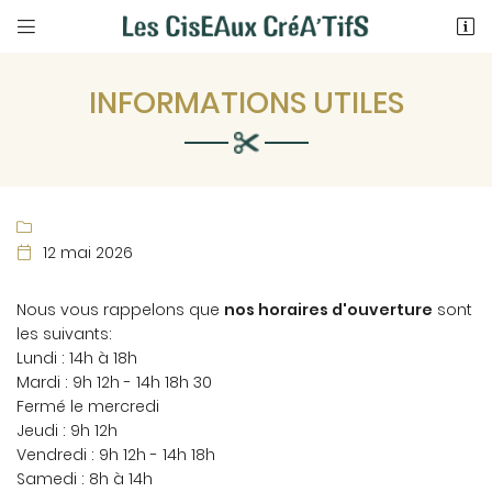


76 Rue Nationale
41700 COUR-CHEVERNY
INFORMATIONS UTILES
09 82 26 07 83

12 mai 2026

Nous vous rappelons que
nos horaires d'ouverture
sont
les suivants:
Adresse email de réception

Lundi : 14h à 18h
Mardi : 9h 12h - 14h 18h 30
En cochant cette case, vous consentez à recevoir nos propositions
commerciales à l'adresse email indiqué ci-dessus. Vous pouvez vous
Fermé le mercredi
désinscrire à tout moment en utilisant
le formulaire de désinscription
.
Jeudi : 9h 12h
Vendredi : 9h 12h - 14h 18h
INSCRIPTION
Samedi : 8h à 14h