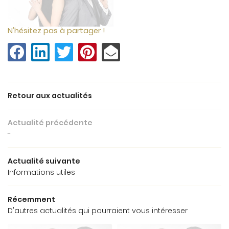
Une questio
N'hésitez pas à partager !
Accueil
Nos services
09 82 26 07 
Tarifs
Retour aux actualités
Galerie
Actualité précédente
Actualités
-
Restez info
Avis
Actualité suivante
Contact
Informations utiles
INSCRIPTION NEWS
Récemment
D'autres actualités qui pourraient vous intéresser
Rejoignez-nou
PRENDRE RDV