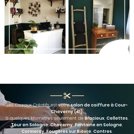
Contact
INSCRIPTION NEWS
Rejoignez-nou
PRENDRE RDV
Les Ciseaux Créatifs est votre
salon de coiffure à Cour-
Cheverny (41)
,
à quelques kilomètres seulement de
Bracieux
,
Cellettes
,
Tour en Sologne
,
Cheverny
,
Fontaine en Sologne
,
Cormeray
,
Fougères sur Bièvre
,
Contres
.