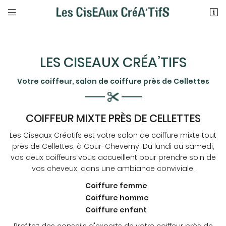


76 Rue Nationale
41700 COUR-CHEVERNY
09 82 26 07 83
LES CISEAUX CRÉA’TIFS
Votre coiffeur, salon de coiffure près de Cellettes
COIFFEUR MIXTE PRÈS DE CELLETTES
Les Ciseaux Créatifs est votre salon de coiffure mixte tout
près de Cellettes, à Cour-Cheverny. Du lundi au samedi,
Adresse email de réception
vos deux coiffeurs vous accueillent pour prendre soin de

vos cheveux, dans une ambiance conviviale.
En cochant cette case, vous consentez à recevoir nos propositions
commerciales à l'adresse email indiqué ci-dessus. Vous pouvez vous
Coiffure femme
désinscrire à tout moment en utilisant
le formulaire de désinscription
.
Coiffure homme
Coiffure enfant
INSCRIPTION