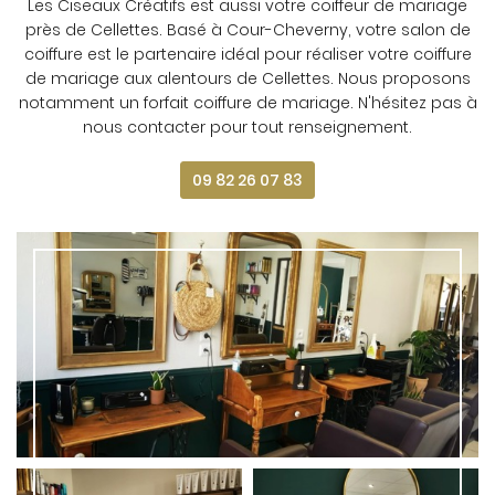
Les Ciseaux Créatifs est aussi votre coiffeur de mariage
près de Cellettes. Basé à Cour-Cheverny, votre salon de
coiffure est le partenaire idéal pour réaliser votre coiffure
de mariage aux alentours de Cellettes. Nous proposons
notamment un forfait coiffure de mariage. N'hésitez pas à
nous contacter pour tout renseignement.
09 82 26 07 83
Une questio
Accueil
Nos services
09 82 26 07 
Tarifs
Galerie
Actualités
Restez info
Avis